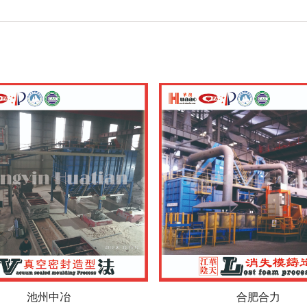
中策橡胶
滨海化工