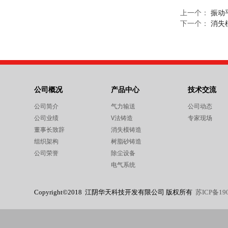
上一个：
振动
下一个：
消失
公司概况
产品中心
技术交流
公司简介
气力输送
公司动态
公司业绩
V法铸造
专家现场
董事长致辞
消失模铸造
组织架构
树脂砂铸造
公司荣誉
除尘设备
电气系统
Copyright©2018 江阴华天科技开发有限公司 版权所有
苏ICP备19